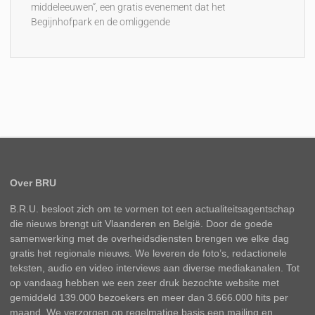
middeleeuwen”, een gratis evenement dat het
Begijnhofpark en de omliggende
Over BRU
B.R.U. besloot zich om te vormen tot een actualiteitsagentschap
die nieuws brengt uit Vlaanderen en België. Door de goede
samenwerking met de overheidsdiensten brengen we elke dag
gratis het regionale nieuws. We leveren de foto’s, redactionele
teksten, audio en video interviews aan diverse mediakanalen. Tot
op vandaag hebben we een zeer druk bezochte website met
gemiddeld 139.000 bezoekers en meer dan 3.666.000 hits per
maand. We verzorgen op regelmatige basis een mailing en