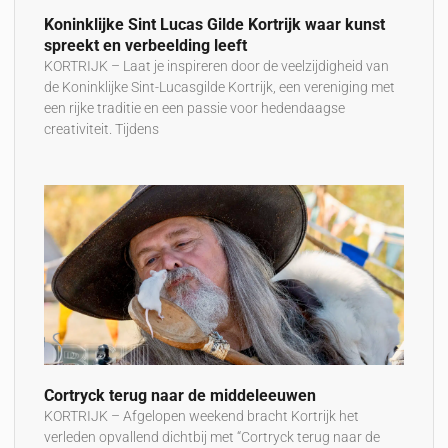
Koninklijke Sint Lucas Gilde Kortrijk waar kunst
spreekt en verbeelding leeft
KORTRIJK – Laat je inspireren door de veelzijdigheid van
de Koninklijke Sint-Lucasgilde Kortrijk, een vereniging met
een rijke traditie en een passie voor hedendaagse
creativiteit. Tijdens
Cortryck terug naar de middeleeuwen
KORTRIJK – Afgelopen weekend bracht Kortrijk het
verleden opvallend dichtbij met “Cortryck terug naar de