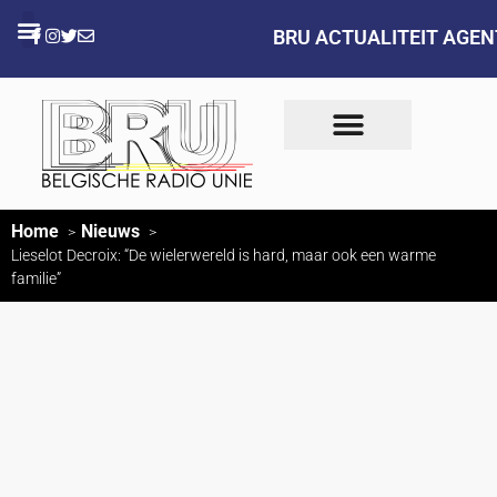
BRU ACTUALITEIT AGE
Home
Nieuws
Lieselot Decroix: “De wielerwereld is hard, maar ook een warme
familie”