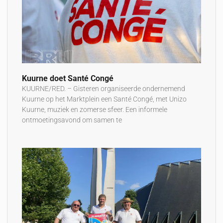
Kuurne doet Santé Congé
KUURNE/RED. – Gisteren organiseerde ondernemend
Kuurne op het Marktplein een Santé Congé, met Unizo
Kuurne, muziek en zomerse sfeer. Een informele
ontmoetingsavond om samen te