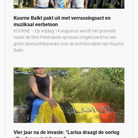
Kuurne Balkt pakt uit met verrassingsact en
muzikaal eerbetoon
KUURNE – Op vrijdag 14 augustus wordt het grasveld
naast de Sint-Pieterskerk opnieuw omgetoverd tot een
grote openluchtkaraoke voor de achtste editie van Kuurne
Balkt.
Vier jaar na de invasie: “Larisa draagt de oorlog