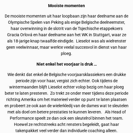
Mooiste momenten
De mooiste momenten uit haar loopbaan zijn haar deelname aan de
Olympische Spelen van Peking als enige Belgische deelneemster,
haar overwinning in de slotrit van de Tsjechische etappekoers
Gracia Orlová en haar deelname aan het WK in Stuttgart, waar ze
als 18-jarige knap twaalfde eindigde. Lieselot was als wielrenster
geen veelwinnaar, maar werkte veelal succesvol in dienst van haar
ploeg.
Niet enkel het voorjaar is druk …
Wie denkt dat enkel de Belgische voorjaarsklassiekers een drukke
periode zijn voor haar, vergist zich echter. Ook tijdens de
wintermaanden blijft Lieselot echter volop bezig om haar ploeg
beter te laten presteren. Zo trekt ze onder meer tijdens deze periode
richting Amerika om het materieel verder op punt te laten plaatsen
en probeert ze ook aan de wielerkledij van de dames wat te sleutelen
met als doel om betere prestaties te kunnen leveren. Als Head of
Performance speelt ze dan ook een sleutelrol binnen het team.
Hoewel ze rechtstreeks acht rensters begeleidt, gaat haar
takenpakket veel verder dan individuele coaching alleen.