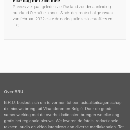
elke dag met zich mee”
Precies vier jaar geleden viel Rusland zonder aanleiding
buurland Oekraïne binnen. Sinds de grootschalige invasie
van februari 2022 eiste de oorlog talloze slachtoffers en
lijkt
Over BRU
B.R.U. besloot zich om te vormen tot een actualiteitsagentschap
die nieuws brengt uit Vlaanderen en België. Door de goede
samenwerking met de overheidsdiensten brengen we elke dag
gratis het regionale nieuws. We leveren de foto’s, redactionele
teksten, audio en video interviews aan diverse mediakanalen. Tot