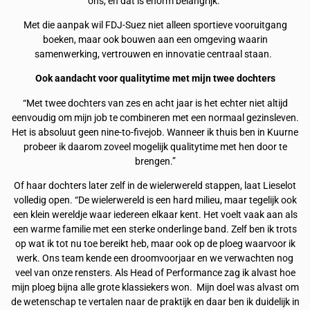
ons, en dat is enorm belangrijk.”
Met die aanpak wil FDJ-Suez niet alleen sportieve vooruitgang
boeken, maar ook bouwen aan een omgeving waarin
samenwerking, vertrouwen en innovatie centraal staan.
Ook aandacht voor qualitytime met mijn twee dochters
“Met twee dochters van zes en acht jaar is het echter niet altijd
eenvoudig om mijn job te combineren met een normaal gezinsleven.
Het is absoluut geen nine-to-fivejob. Wanneer ik thuis ben in Kuurne
probeer ik daarom zoveel mogelijk qualitytime met hen door te
brengen.”
Of haar dochters later zelf in de wielerwereld stappen, laat Lieselot
volledig open. “De wielerwereld is een hard milieu, maar tegelijk ook
een klein wereldje waar iedereen elkaar kent. Het voelt vaak aan als
een warme familie met een sterke onderlinge band. Zelf ben ik trots
op wat ik tot nu toe bereikt heb, maar ook op de ploeg waarvoor ik
werk. Ons team kende een droomvoorjaar en we verwachten nog
veel van onze rensters. Als Head of Performance zag ik alvast hoe
mijn ploeg bijna alle grote klassiekers won. Mijn doel was alvast om
de wetenschap te vertalen naar de praktijk en daar ben ik duidelijk in