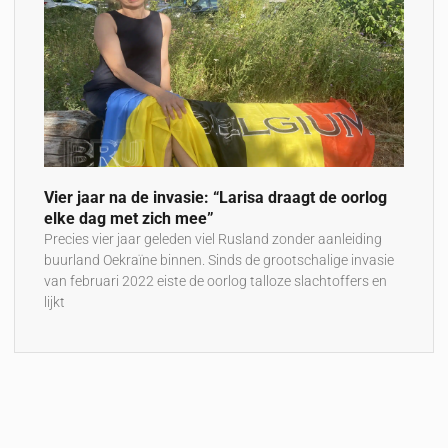
Vier jaar na de invasie: “Larisa draagt de oorlog
elke dag met zich mee”
Precies vier jaar geleden viel Rusland zonder aanleiding
buurland Oekraïne binnen. Sinds de grootschalige invasie
van februari 2022 eiste de oorlog talloze slachtoffers en
lijkt