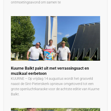
ontmoetingsavond om samen te
Kuurne Balkt pakt uit met verrassingsact en
muzikaal eerbetoon
KUURNE – Op vrijdag 14 augustus wordt het grasveld
naast de Sint-Pieterskerk opnieuw omgetoverd tot een
grote openluchtkaraoke voor de achtste editie van Kuurne
Balkt.