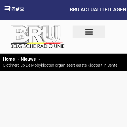
BRU ACTUALITEIT AGE
Home
Nieuws
Oldtimerclub De Mobyklooten organiseert eerste Klooterit in Sente