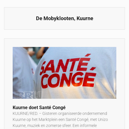
,
De Mobyklooten
Kuurne
Kuurne doet Santé Congé
KUURNE/RED. – Gisteren organiseerde ondernemend
Kuurne op het Marktplein een Santé Congé, met Unizo
Kuurne, muziek en zomerse sfeer. Een informele