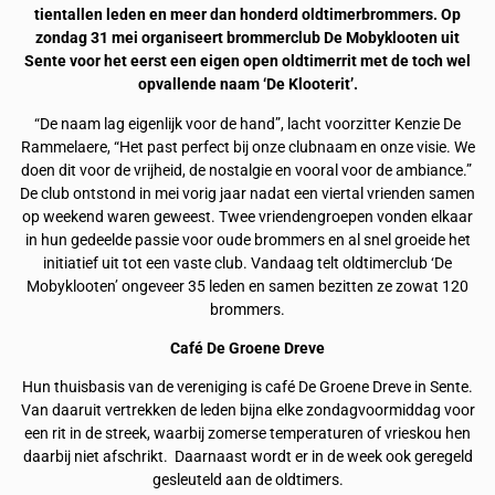
tientallen leden en meer dan honderd oldtimerbrommers. Op
zondag 31 mei organiseert brommerclub De Mobyklooten uit
Sente voor het eerst een eigen open oldtimerrit met de toch wel
opvallende naam ‘De Klooterit’.
“De naam lag eigenlijk voor de hand”, lacht voorzitter Kenzie De
Rammelaere, “Het past perfect bij onze clubnaam en onze visie. We
doen dit voor de vrijheid, de nostalgie en vooral voor de ambiance.”
De club ontstond in mei vorig jaar nadat een viertal vrienden samen
op weekend waren geweest. Twee vriendengroepen vonden elkaar
in hun gedeelde passie voor oude brommers en al snel groeide het
initiatief uit tot een vaste club. Vandaag telt oldtimerclub ‘De
Mobyklooten’ ongeveer 35 leden en samen bezitten ze zowat 120
brommers.
Café De Groene Dreve
Hun thuisbasis van de vereniging is café De Groene Dreve in Sente.
Van daaruit vertrekken de leden bijna elke zondagvoormiddag voor
een rit in de streek, waarbij zomerse temperaturen of vrieskou hen
daarbij niet afschrikt. Daarnaast wordt er in de week ook geregeld
gesleuteld aan de oldtimers.