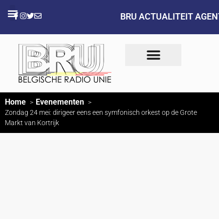
BRU ACTUALITEIT AGE
Home
Evenementen
Zondag 24 mei: dirigeer eens een symfonisch orkest op de Grote
Markt van Kortrijk