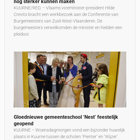
nog sterker kunnen maken
KUURNE/RED. – Vlaams viceminister-president Hilde
Crevits bracht een werkbezoek aan de Conferentie van
Burgemeesters van Zuid-West-Vlaanderen. De
burgemeesters verwelkomden de minister en hielden een
pleidooi
Gloednieuwe gemeenteschool ‘Nest’ feestelijk
geopend
KUURNE – Woensdagmorgen vond een bijzonder huwelijk
plaats in Kuurne tussen de scholen ‘Pienter’ en ‘Wijzer’.