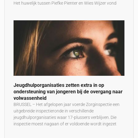
Het huwelijk tussen Piefke Pienter en Wies Wijzer vond
Jeugdhulporganisaties zetten extra in op
ondersteuning ​​van jongeren bij de overgang naar
volwassenheid
BRUSSEL – Het afgelopen jaar voerde Zorginspectie een
uitgebreide inspectieronde in verschillende
jeugdhulporganisaties waar 17-plussers verblijven. Die
inspectie moest nagaan of er voldoende wordt ingezet