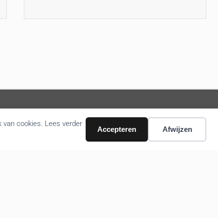
k van cookies. Lees verder
Accepteren
Afwijzen
Volg ons nieuws via email
Bevestigen