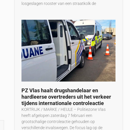
losgeslagen rooster van een straatkolk de
PZ Vlas haalt drugshandelaar en
hardleerse overtreders uit het verkeer
tijdens internationale controleactie
KORTRIJK / MARKE / HEULE – Politiezone Vlas
heeft afgelopen zaterdag 7 februari een
grootschalige controleactie gehouden op
verschillende invalswegen. De focus lag op de