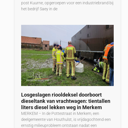
post Kuurne, opgeroepen voor een industriebrand bij
het bedrijf Saey in de
Losgeslagen riooldeksel doorboort
dieseltank van vrachtwagen: tientallen
liters diesel lekken weg in Merkem
MERKEM – In de Pottestraat in Merkem, een
deelgemeente van Houthulst, is vrijdagochtend een
ernstig milieuprobleem ontstaan nadat een