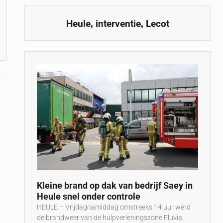
,
,
Heule
interventie
Lecot
t
r
Kleine brand op dak van bedrijf Saey in
Heule snel onder controle
HEULE – Vrijdagnamiddag omstreeks 14 uur werd
de brandweer van de hulpverleningszone Fluvia,