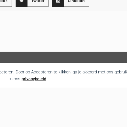
book
Twitter
LinkedIn
rbeteren. Door op Accepteren te klikken, ga je akkoord met ons gebrui
in ons
privacybeleid
.