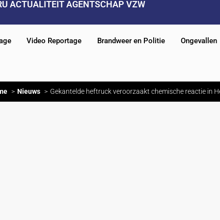
RU ACTUALITEIT AGENTSCHAP VZW
tage
Video Reportage
Brandweer en Politie
Ongevallen
me
Nieuws
Gekantelde heftruck veroorzaakt chemische reactie in H