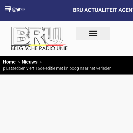
BRU ACTUALITEIT AGE
Home
Nieuws
p’Latsedoen viert 15de editie met knipoog naar het verleden