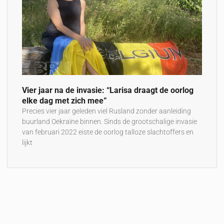
Vier jaar na de invasie: “Larisa draagt de oorlog
elke dag met zich mee”
Precies vier jaar geleden viel Rusland zonder aanleiding
buurland Oekraïne binnen. Sinds de grootschalige invasie
van februari 2022 eiste de oorlog talloze slachtoffers en
lijkt