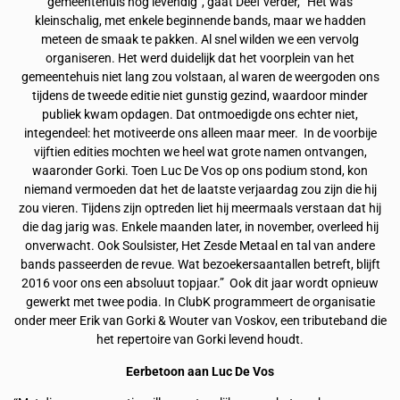
gemeentehuis nog levendig”, gaat Deef verder, “Het was
kleinschalig, met enkele beginnende bands, maar we hadden
meteen de smaak te pakken. Al snel wilden we een vervolg
organiseren. Het werd duidelijk dat het voorplein van het
gemeentehuis niet lang zou volstaan, al waren de weergoden ons
tijdens de tweede editie niet gunstig gezind, waardoor minder
publiek kwam opdagen. Dat ontmoedigde ons echter niet,
integendeel: het motiveerde ons alleen maar meer. In de voorbije
vijftien edities mochten we heel wat grote namen ontvangen,
waaronder Gorki. Toen Luc De Vos op ons podium stond, kon
niemand vermoeden dat het de laatste verjaardag zou zijn die hij
zou vieren. Tijdens zijn optreden liet hij meermaals verstaan dat hij
die dag jarig was. Enkele maanden later, in november, overleed hij
onverwacht. Ook Soulsister, Het Zesde Metaal en tal van andere
bands passeerden de revue. Wat bezoekersaantallen betreft, blijft
2016 voor ons een absoluut topjaar.” Ook dit jaar wordt opnieuw
gewerkt met twee podia. In ClubK programmeert de organisatie
onder meer Erik van Gorki & Wouter van Voskov, een tributeband die
het repertoire van Gorki levend houdt.
Eerbetoon aan Luc De Vos