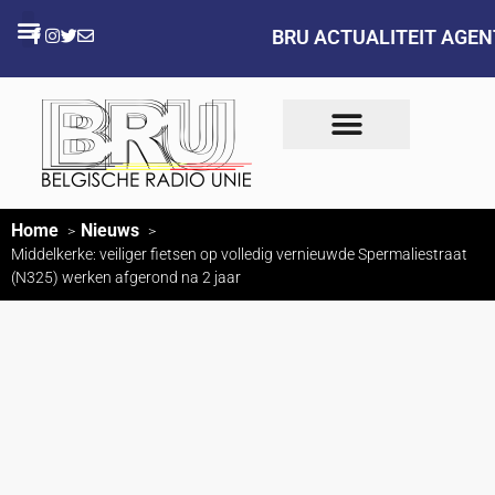
BRU ACTUALITEIT AGE
Home
Nieuws
Middelkerke: veiliger fietsen op volledig vernieuwde Spermaliestraat
(N325) werken afgerond na 2 jaar