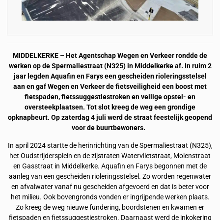
MIDDELKERKE –
Het Agentschap Wegen en Verkeer rondde de
werken op de Spermaliestraat (N325) in Middelkerke af. In ruim 2
jaar legden Aquafin en Farys een gescheiden rioleringsstelsel
aan en gaf Wegen en Verkeer de fietsveiligheid een boost met
fietspaden, fietssuggestiestroken en veilige opstel- en
oversteekplaatsen. Tot slot kreeg de weg een grondige
opknapbeurt. Op zaterdag 4 juli werd de straat feestelijk geopend
voor de buurtbewoners.
In april 2024 startte de herinrichting van de Spermaliestraat (N325),
het Oudstrijdersplein en de zijstraten Watervlietstraat, Molenstraat
en Gasstraat in Middelkerke. Aquafin en Farys begonnen met de
aanleg van een gescheiden rioleringsstelsel. Zo worden regenwater
en afvalwater vanaf nu gescheiden afgevoerd en dat is beter voor
het milieu. Ook bovengronds vonden er ingrijpende werken plaats.
Zo kreeg de weg nieuwe fundering, boordstenen en kwamen er
fietspaden en fietssuggestiestroken. Daarnaast werd de inkokering