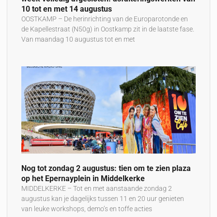
10 tot en met 14 augustus
OOSTKAMP – De herinrichting van de Europarotonde en
de Kapellestraat (N50g) in Oostkamp zit in de laatste fase.
Van maandag 10 augustus tot en met
Nog tot zondag 2 augustus: tien om te zien plaza
op het Epernayplein in Middelkerke
MIDDELKERKE – Tot en met aanstaande zondag 2
augustus kan je dagelijks tussen 11 en 20 uur genieten
van leuke workshops, demo’s en toffe acties