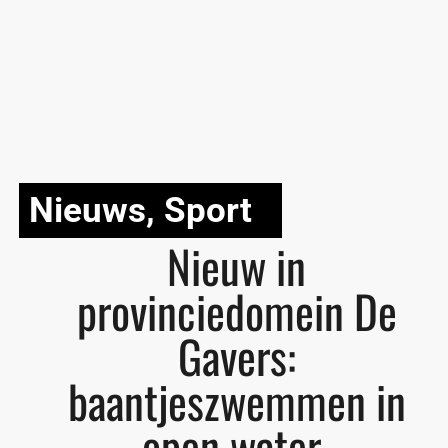
Nieuws
,
Sport
Nieuw in
provinciedomein De
Gavers:
baantjeszwemmen in
open water