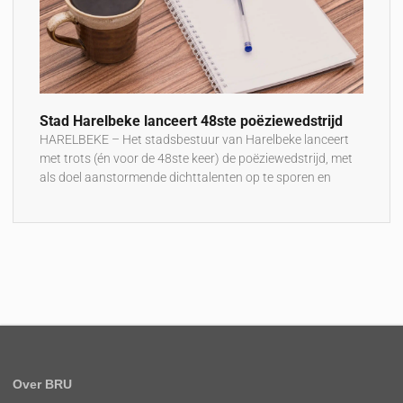
Stad Harelbeke lanceert 48ste poëziewedstrijd
HARELBEKE – Het stadsbestuur van Harelbeke lanceert
met trots (én voor de 48ste keer) de poëziewedstrijd, met
als doel aanstormende dichttalenten op te sporen en
Over BRU