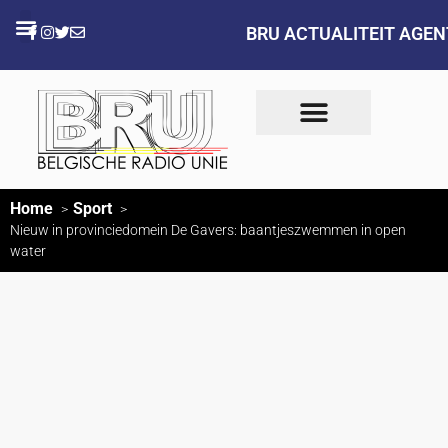
BRU ACTUALITEIT AGE
Home
Sport
Nieuw in provinciedomein De Gavers: baantjeszwemmen in open
water