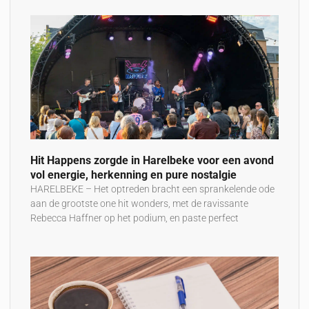
Hit Happens zorgde in Harelbeke voor een avond
vol energie, herkenning en pure nostalgie
HARELBEKE – Het optreden bracht een sprankelende ode
aan de grootste one hit wonders, met de ravissante
Rebecca Haffner op het podium, en paste perfect