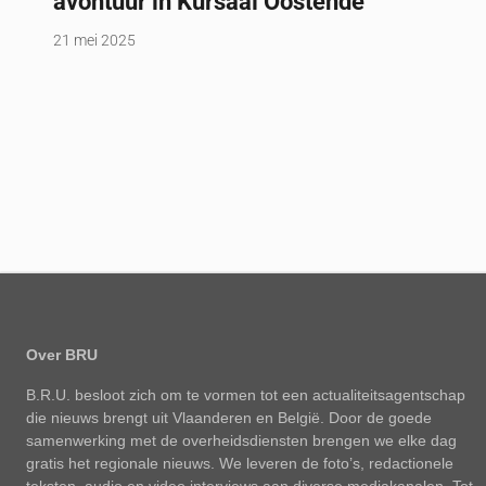
avontuur in Kursaal Oostende
21 mei 2025
Over BRU
B.R.U. besloot zich om te vormen tot een actualiteitsagentschap
die nieuws brengt uit Vlaanderen en België. Door de goede
samenwerking met de overheidsdiensten brengen we elke dag
gratis het regionale nieuws. We leveren de foto’s, redactionele
teksten, audio en video interviews aan diverse mediakanalen. Tot