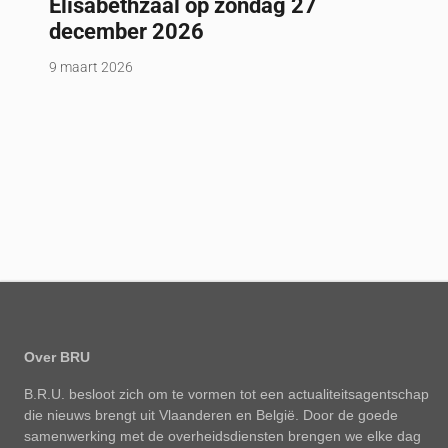
Elisabethzaal op zondag 27
december 2026
9 maart 2026
Over BRU
B.R.U. besloot zich om te vormen tot een actualiteitsagentschap
die nieuws brengt uit Vlaanderen en België. Door de goede
samenwerking met de overheidsdiensten brengen we elke dag