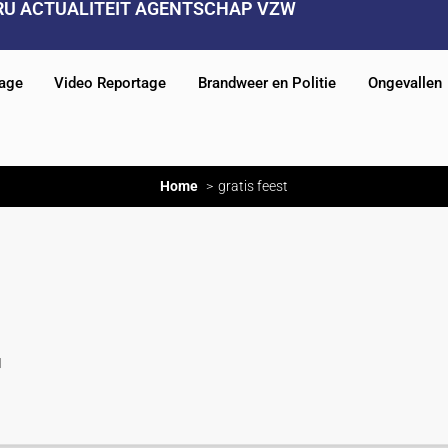
RU ACTUALITEIT AGENTSCHAP VZW
tage
Video Reportage
Brandweer en Politie
Ongevallen
Home
gratis feest
t