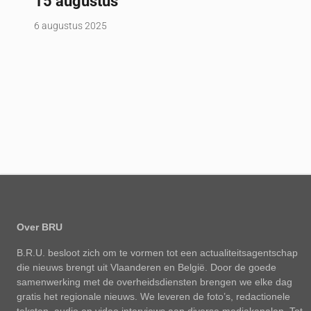
15 augustus
6 augustus 2025
Over BRU
B.R.U. besloot zich om te vormen tot een actualiteitsagentschap
die nieuws brengt uit Vlaanderen en België. Door de goede
samenwerking met de overheidsdiensten brengen we elke dag
gratis het regionale nieuws. We leveren de foto’s, redactionele
teksten, audio en video interviews aan diverse mediakanalen. Tot