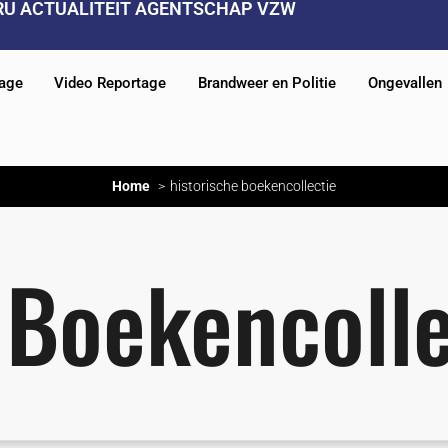
RU ACTUALITEIT AGENTSCHAP VZW
tage
Video Reportage
Brandweer en Politie
Ongevallen
Home
historische boekencollectie
 Boekencolle