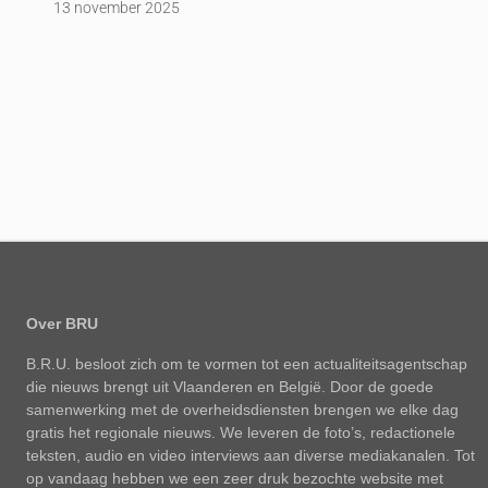
13 november 2025
Over BRU
B.R.U. besloot zich om te vormen tot een actualiteitsagentschap
die nieuws brengt uit Vlaanderen en België. Door de goede
samenwerking met de overheidsdiensten brengen we elke dag
gratis het regionale nieuws. We leveren de foto’s, redactionele
teksten, audio en video interviews aan diverse mediakanalen. Tot
op vandaag hebben we een zeer druk bezochte website met