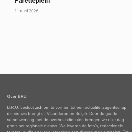
Paretteplein
11 april 2026
Over BRU
B.R.U. besloot zich om te vormen tot een actualiteitsagentschap
die nieuws brengt uit Vlaanderen en België. Door de goede
samenwerking met de overheidsdiensten brengen we elke dag
gratis het regionale nieuws. We leveren de foto’s, redactionele
teksten, audio en video interviews aan diverse mediakanalen. Tot