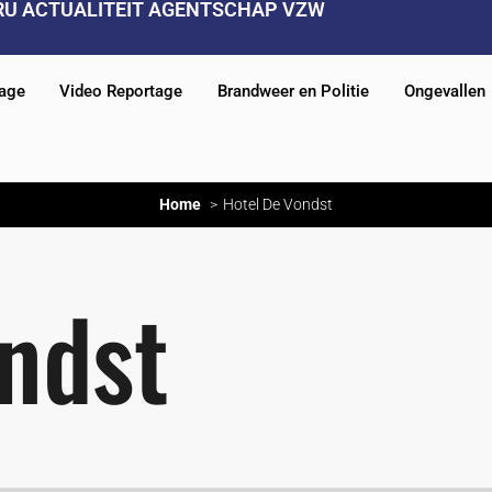
RU ACTUALITEIT AGENTSCHAP VZW
tage
Video Reportage
Brandweer en Politie
Ongevallen
Home
Hotel De Vondst
ndst