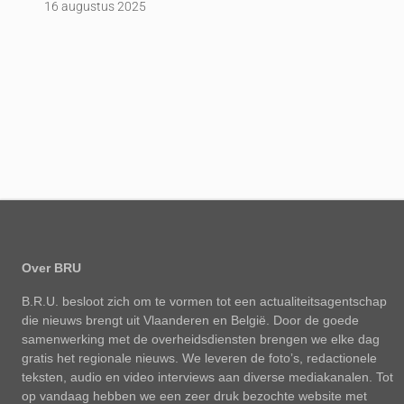
16 augustus 2025
Over BRU
B.R.U. besloot zich om te vormen tot een actualiteitsagentschap
die nieuws brengt uit Vlaanderen en België. Door de goede
samenwerking met de overheidsdiensten brengen we elke dag
gratis het regionale nieuws. We leveren de foto’s, redactionele
teksten, audio en video interviews aan diverse mediakanalen. Tot
op vandaag hebben we een zeer druk bezochte website met