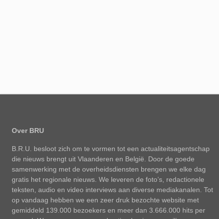
Over BRU
B.R.U. besloot zich om te vormen tot een actualiteitsagentschap
die nieuws brengt uit Vlaanderen en België. Door de goede
samenwerking met de overheidsdiensten brengen we elke dag
gratis het regionale nieuws. We leveren de foto’s, redactionele
teksten, audio en video interviews aan diverse mediakanalen. Tot
op vandaag hebben we een zeer druk bezochte website met
gemiddeld 139.000 bezoekers en meer dan 3.666.000 hits per