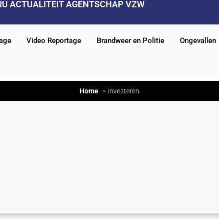
RU ACTUALITEIT AGENTSCHAP VZW
tage
Video Reportage
Brandweer en Politie
Ongevallen
Home
investeren