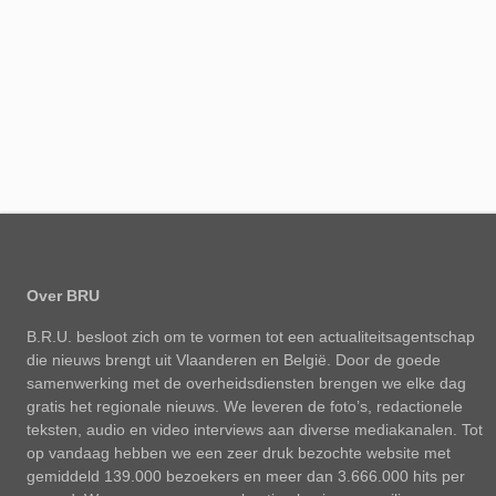
Over BRU
B.R.U. besloot zich om te vormen tot een actualiteitsagentschap
die nieuws brengt uit Vlaanderen en België. Door de goede
samenwerking met de overheidsdiensten brengen we elke dag
gratis het regionale nieuws. We leveren de foto’s, redactionele
teksten, audio en video interviews aan diverse mediakanalen. Tot
op vandaag hebben we een zeer druk bezochte website met
gemiddeld 139.000 bezoekers en meer dan 3.666.000 hits per