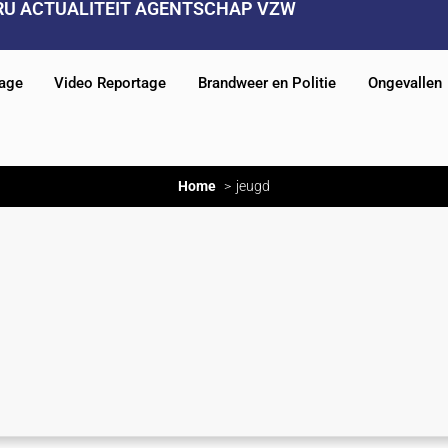
RU ACTUALITEIT AGENTSCHAP VZW
tage
Video Reportage
Brandweer en Politie
Ongevallen
Home
jeugd