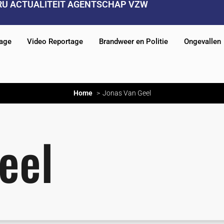
RU ACTUALITEIT AGENTSCHAP VZW
tage
Video Reportage
Brandweer en Politie
Ongevallen
Home
Jonas Van Geel
eel