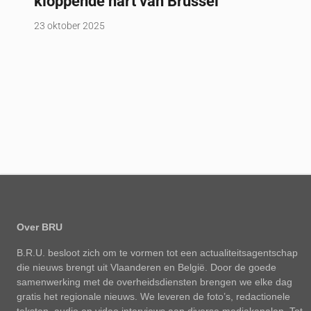
kloppende hart van Brussel
23 oktober 2025
Over BRU
B.R.U. besloot zich om te vormen tot een actualiteitsagentschap
die nieuws brengt uit Vlaanderen en België. Door de goede
samenwerking met de overheidsdiensten brengen we elke dag
gratis het regionale nieuws. We leveren de foto’s, redactionele
teksten, audio en video interviews aan diverse mediakanalen. Tot