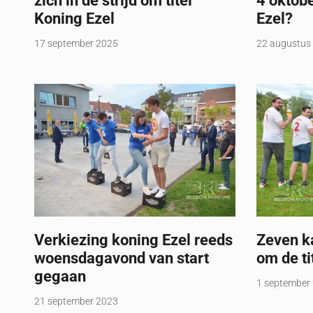
zich in de strijd om titel
4 oktobe
Koning Ezel
Ezel?
17 september 2025
22 augustus
Verkiezing koning Ezel reeds
Zeven ka
woensdagavond van start
om de ti
gegaan
1 september
21 september 2023