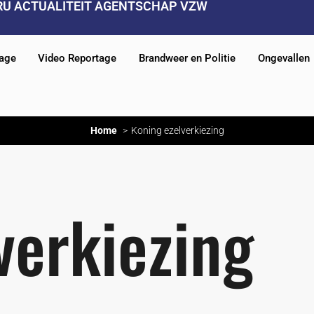
RU ACTUALITEIT AGENTSCHAP VZW
tage
Video Reportage
Brandweer en Politie
Ongevallen
Home
Koning ezelverkiezing
verkiezing