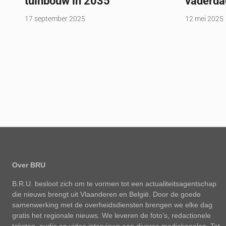
tuinbouw in 2035
vaderd
17 september 2025
12 mei 2025
Over BRU
B.R.U. besloot zich om te vormen tot een actualiteitsagentschap
die nieuws brengt uit Vlaanderen en België. Door de goede
samenwerking met de overheidsdiensten brengen we elke dag
gratis het regionale nieuws. We leveren de foto’s, redactionele
teksten, audio en video interviews aan diverse mediakanalen. Tot