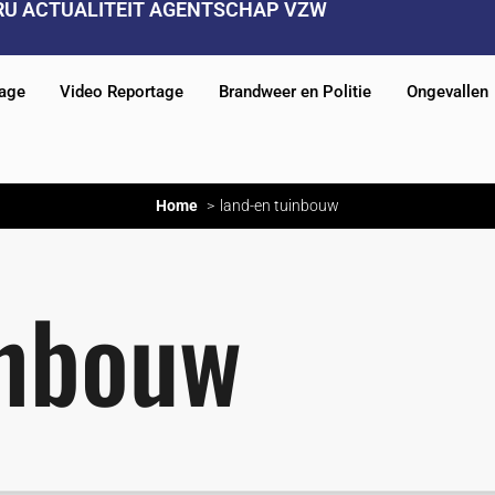
RU ACTUALITEIT AGENTSCHAP VZW
tage
Video Reportage
Brandweer en Politie
Ongevallen
Home
land-en tuinbouw
inbouw