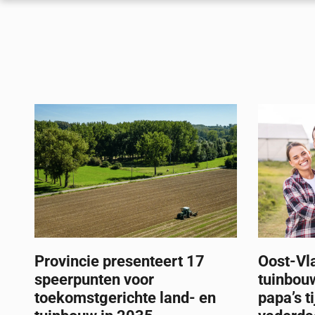
Provincie presenteert 17
Oost-Vl
speerpunten voor
tuinbou
toekomstgerichte land- en
papa’s t