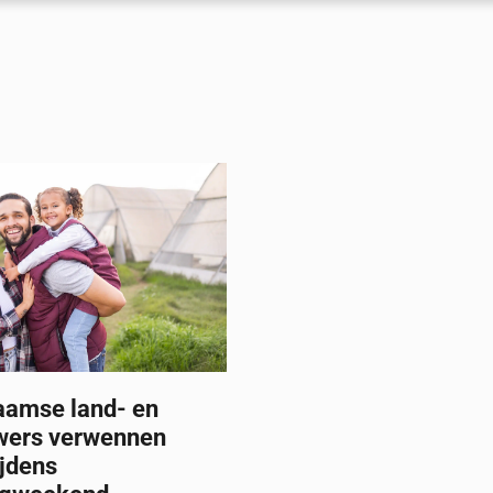
aamse land- en
wers verwennen
ijdens