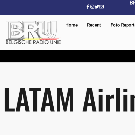
B
Home
Recent
Foto Repor
LATAM Airli