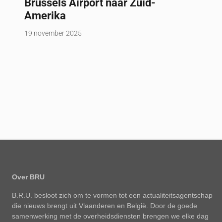
Brussels Airport naar Zuid-
Amerika
19 november 2025
Over BRU
B.R.U. besloot zich om te vormen tot een actualiteitsagentschap
die nieuws brengt uit Vlaanderen en België. Door de goede
samenwerking met de overheidsdiensten brengen we elke dag