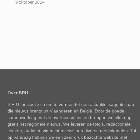
9 oktober 2024
Over BRU
B.R.U. besloot zich om te vormen tot een actualiteitsagentschap
die nieuws brengt uit Vlaanderen en België. Door de goede
samenwerking met de overheidsdiensten brengen we elke dag
gratis het regionale nieuws. We leveren de foto’s, redactionele
teksten, audio en video interviews aan diverse mediakanalen. Tot
op vandaag hebben we een zeer druk bezochte website met