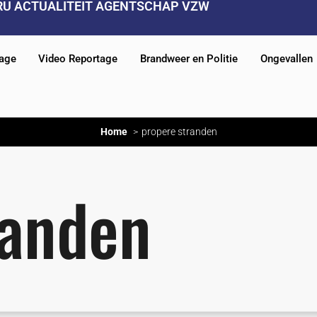
RU ACTUALITEIT AGENTSCHAP VZW
tage
Video Reportage
Brandweer en Politie
Ongevallen
Home
propere stranden
randen