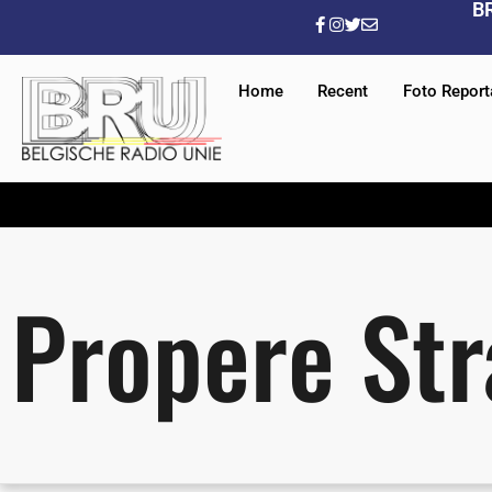
B
Home
Recent
Foto Repor
Propere St