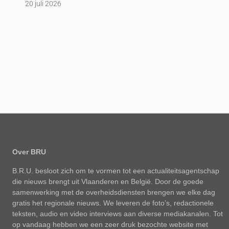
20 juli 2026
Over BRU
B.R.U. besloot zich om te vormen tot een actualiteitsagentschap
die nieuws brengt uit Vlaanderen en België. Door de goede
samenwerking met de overheidsdiensten brengen we elke dag
gratis het regionale nieuws. We leveren de foto’s, redactionele
teksten, audio en video interviews aan diverse mediakanalen. Tot
op vandaag hebben we een zeer druk bezochte website met