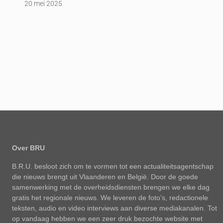
20 mei 2025
Over BRU
B.R.U. besloot zich om te vormen tot een actualiteitsagentschap
die nieuws brengt uit Vlaanderen en België. Door de goede
samenwerking met de overheidsdiensten brengen we elke dag
gratis het regionale nieuws. We leveren de foto’s, redactionele
teksten, audio en video interviews aan diverse mediakanalen. Tot
op vandaag hebben we een zeer druk bezochte website met