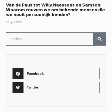
𝗩𝗮𝗻 𝗱𝗲 P𝗮𝘂𝘀 𝘁𝗼𝘁 𝗪𝗶𝗹𝗹𝘆 𝗡𝗮𝗲𝘀𝘀𝗲𝗻𝘀 𝗲𝗻 𝗦𝗮𝗺𝘀𝗼𝗻:
𝗪𝗮𝗮𝗿𝗼𝗺 𝗿𝗼𝘂𝘄𝗲𝗻 𝘄𝗲 𝗼𝗺 𝗯𝗲𝗸𝗲𝗻𝗱𝗲 𝗺𝗲𝗻𝘀𝗲𝗻 𝗱𝗶𝗲
𝘄𝗲 𝗻𝗼𝗼𝗶𝘁 𝗽𝗲𝗿𝘀𝗼𝗼𝗻𝗹𝗶𝗷𝗸 𝗸𝗲𝗻𝗱𝗲𝗻?
26 april 2025
Facebook
Twitter