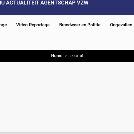
RU ACTUALITEIT AGENTSCHAP VZW
tage
Video Reportage
Brandweer en Politie
Ongevallen
Home
securail