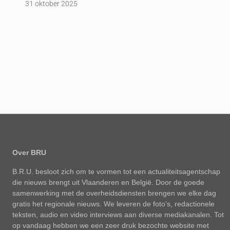
31 oktober 2025
Over BRU
B.R.U. besloot zich om te vormen tot een actualiteitsagentschap
die nieuws brengt uit Vlaanderen en België. Door de goede
samenwerking met de overheidsdiensten brengen we elke dag
gratis het regionale nieuws. We leveren de foto’s, redactionele
teksten, audio en video interviews aan diverse mediakanalen. Tot
op vandaag hebben we een zeer druk bezochte website met