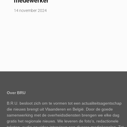
medewerker
14 november 2024
Over BRU
B.R.U. besloot zich om te vormen tot een actualiteitsagentschap
die nieuws brengt uit Vlaanderen en België. Door de goede
samenwerking met de overheidsdiensten brengen we elke dag
gratis het regionale nieuws. We leveren de foto’s, redactionele
teksten, audio en video interviews aan diverse mediakanalen. Tot