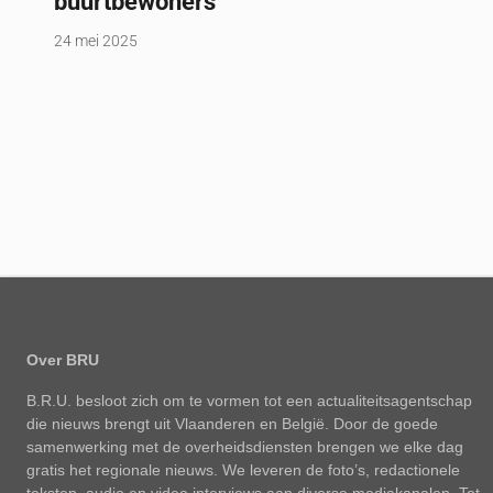
buurtbewoners
24 mei 2025
Over BRU
B.R.U. besloot zich om te vormen tot een actualiteitsagentschap
die nieuws brengt uit Vlaanderen en België. Door de goede
samenwerking met de overheidsdiensten brengen we elke dag
gratis het regionale nieuws. We leveren de foto’s, redactionele
teksten, audio en video interviews aan diverse mediakanalen. Tot