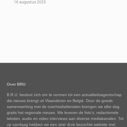
16 augustus 2025
Over BRU
B.R.U. besloot zich om te vormen tot een actualiteitsagentschap
die nieuws brengt uit Vlaanderen en België. Door de goede
samenwerking met de overheidsdiensten brengen we elke dag
gratis het regionale nieuws. We leveren de foto’s, redactionele
teksten, audio en video interviews aan diverse mediakanalen. Tot
op vandaag hebben we een zeer druk bezochte website met