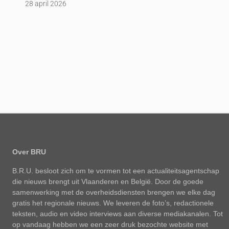
28 april 2026
Over BRU
B.R.U. besloot zich om te vormen tot een actualiteitsagentschap
die nieuws brengt uit Vlaanderen en België. Door de goede
samenwerking met de overheidsdiensten brengen we elke dag
gratis het regionale nieuws. We leveren de foto’s, redactionele
teksten, audio en video interviews aan diverse mediakanalen. Tot
op vandaag hebben we een zeer druk bezochte website met