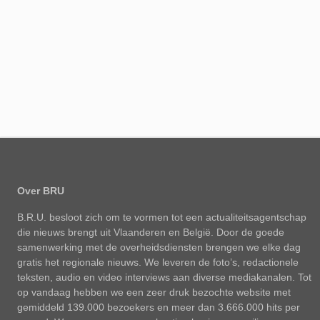
Over BRU
B.R.U. besloot zich om te vormen tot een actualiteitsagentschap
die nieuws brengt uit Vlaanderen en België. Door de goede
samenwerking met de overheidsdiensten brengen we elke dag
gratis het regionale nieuws. We leveren de foto’s, redactionele
teksten, audio en video interviews aan diverse mediakanalen. Tot
op vandaag hebben we een zeer druk bezochte website met
gemiddeld 139.000 bezoekers en meer dan 3.666.000 hits per