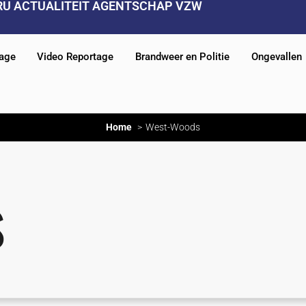
RU ACTUALITEIT AGENTSCHAP VZW
tage
Video Reportage
Brandweer en Politie
Ongevallen
Home
West-Woods
s