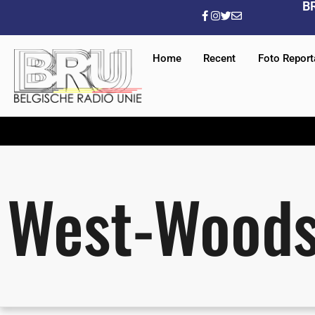
B
Home
Recent
Foto Repor
West-Wood