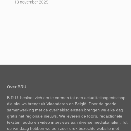
13 november 2025
Over BRU
B.R.U. besloot zich om te vormen tot een actualiteitsagentschap
die nieuws brengt uit Vlaanderen en België. Door de goede
samenwerking met de overheidsdiensten brengen we elke dag
gratis het regionale nieuws. We leveren de foto’s, redactionele
teksten, audio en video interviews aan diverse mediakanalen. Tot
op vandaag hebben we een zeer druk bezochte website met