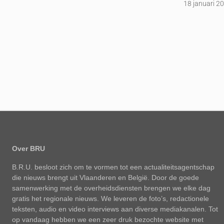
18 januari 2
Over BRU
B.R.U. besloot zich om te vormen tot een actualiteitsagentschap
die nieuws brengt uit Vlaanderen en België. Door de goede
samenwerking met de overheidsdiensten brengen we elke dag
gratis het regionale nieuws. We leveren de foto’s, redactionele
teksten, audio en video interviews aan diverse mediakanalen. Tot
op vandaag hebben we een zeer druk bezochte website met