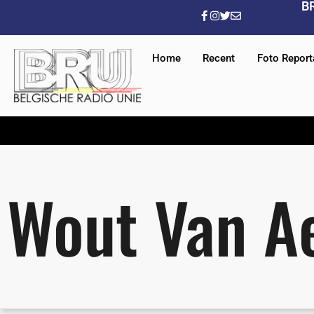
B
Home
Recent
Foto Repor
Wout Van A