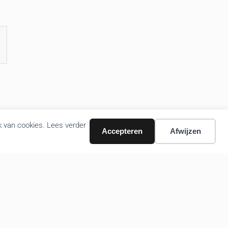
k van cookies. Lees verder
Accepteren
Afwijzen
Volg ons nieuws via email
Bevestigen