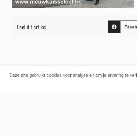
Deel dit artikel
Face
Deze site gebruikt cookies voor analyse en om je ervaring te ve
Over BRU
B.R.U. besloot zich om te vormen tot een actualiteitsagentschap
die nieuws brengt uit Vlaanderen en België. Door de goede
samenwerking met de overheidsdiensten brengen we elke dag
gratis het regionale nieuws. We leveren de foto’s, redactionele