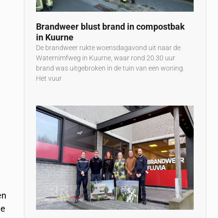
Brandweer blust brand in compostbak
in Kuurne
De brandweer rukte woensdagavond uit naar de
Waternimfweg in Kuurne, waar rond 20.30 uur
brand was uitgebroken in de tuin van een woning.
Het vuur
en
de