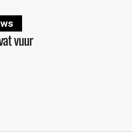
uws
vat vuur