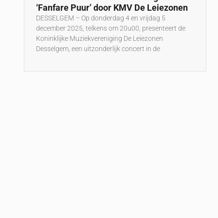
‘Fanfare Puur’ door KMV De Leiezonen
DESSELGEM – Op donderdag 4 en vrijdag 5
december 2025, telkens om 20u00, presenteert de
Koninklijke Muziekvereniging De Leiezonen
Desselgem, een uitzonderlijk concert in de