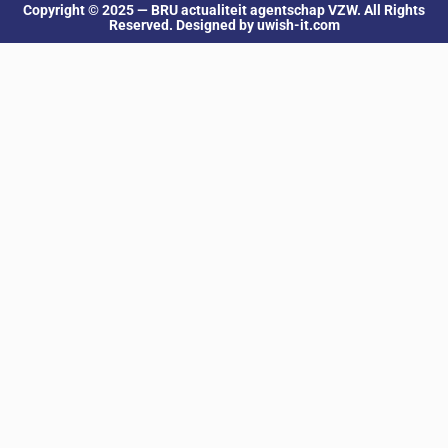
Copyright © 2025 — BRU actualiteit agentschap VZW. All Rights
Reserved. Designed by uwish-it.com