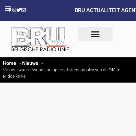
BRU ACTUALITEIT AGE
Home
Nieuws
Vrouw zwaargewond aan op-en-afrittencomplex van de E40 te
Middelkerke