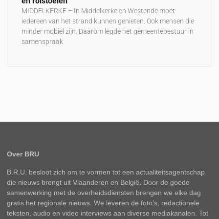
en rolstoelen
MIDDELKERKE – In Middelkerke en Westende moet
iedereen van het strand kunnen genieten. Ook mensen die
minder mobiel zijn. Daarom legde het gemeentebestuur in
samenspraak
Over BRU
B.R.U. besloot zich om te vormen tot een actualiteitsagentschap
die nieuws brengt uit Vlaanderen en België. Door de goede
samenwerking met de overheidsdiensten brengen we elke dag
gratis het regionale nieuws. We leveren de foto’s, redactionele
teksten, audio en video interviews aan diverse mediakanalen. Tot