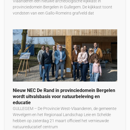
Vlaanderen een nieuwe archeologische kijkkast in
provinciedomein Bergelen in Gullegem. De kijkkast toont
vondsten van een Gallo-Romeins grafveld dat
Nieuw NEC De Rand in provinciedomein Bergelen
wordt uitvalsbasis voor natuurbeleving en
educatie
GULLEGEM – De Provincie West-Vlaanderen, de gemeente
Wevelgem en het Regionaal Landschap Leie en Schelde
hebben op zaterdag 21 maart officieel het vernieuwde
natuureducatief centrum