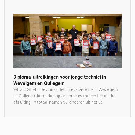
Diploma-uitreikingen voor jonge technici in
Wevelgem en Gullegem
WEVELGEM – De Junior Techniekacademie in Wevelgem
en Gullegem komt dit najaar opnieuw tot een feestelijke
afsluiting. In totaal namen 30 kinderen uit het 3e