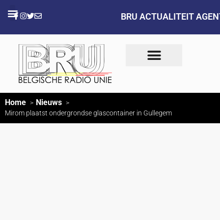
BRU ACTUALITEIT AGE
Home
Nieuws
Mirom plaatst ondergrondse glascontainer in Gullegem