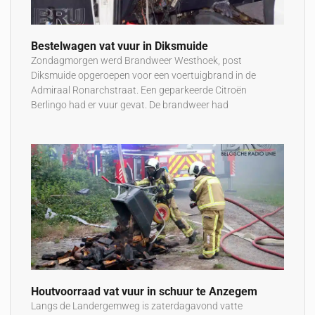
Bestelwagen vat vuur in Diksmuide
Zondagmorgen werd Brandweer Westhoek, post
Diksmuide opgeroepen voor een voertuigbrand in de
Admiraal Ronarchstraat. Een geparkeerde Citroën
Berlingo had er vuur gevat. De brandweer had
Houtvoorraad vat vuur in schuur te Anzegem
Langs de Landergemweg is zaterdagavond vatte