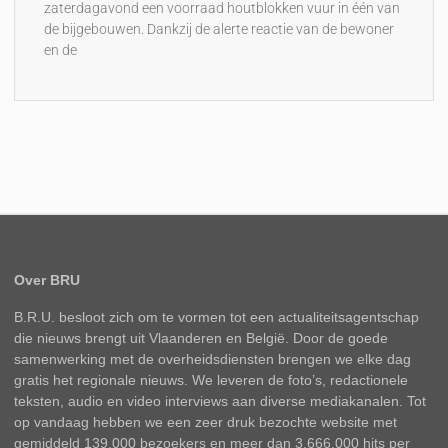
zaterdagavond een voorraad houtblokken vuur in één van
de bijgebouwen. Dankzij de alerte reactie van de bewoner
en de
Over BRU
B.R.U. besloot zich om te vormen tot een actualiteitsagentschap
die nieuws brengt uit Vlaanderen en België. Door de goede
samenwerking met de overheidsdiensten brengen we elke dag
gratis het regionale nieuws. We leveren de foto’s, redactionele
teksten, audio en video interviews aan diverse mediakanalen. Tot
op vandaag hebben we een zeer druk bezochte website met
gemiddeld 139.000 bezoekers en meer dan 3.666.000 hits per