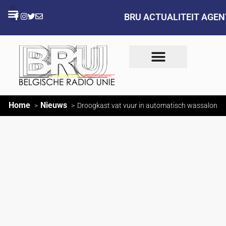
BRU ACTUALITEIT AGE
Home
Nieuws
Droogkast vat vuur in automatisch wassalon