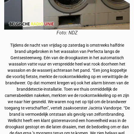
Foto: NDZ
Tijdens de nacht van vrijdag op zaterdag is omstreeks halfdrie
brand uitgebroken in het wassalon van Perfecta langs de
Gentsesteenweg. Eén van de droogkasten in het automatisch
wassalon vatte vuur en verspreidde heel wat rook doorheen het
wassalon en de wasserij achteraan het pand. “Een jong koppeltje
die voorbij fietste, merkte de rookontwikkeling op en verwittigde de
brandweer. Op dat moment kregen wij ook het alarm binnen van de
branddetectie-installatie. Toen we thuis onmiddellijk de
camerabeelden nakeken, merkten we de rookontwikkeling op en zijn
we naar hier gesneld. We waren nog net op tijd om de brandweer
toegang te verschaffen”, vertelt zaakvoerster Jacinta Vandorpe. “De
brand is vermoedelijk ontstaan als gevolg van zelfontbranding.
Wellicht heeft een klant gisterenavond een hoeveelheid was in de
droogkast gestopt en die laten draaien, met de bedoeling om er dan
de dag erna ’s morgens terug om te komen. We zien helaas wel