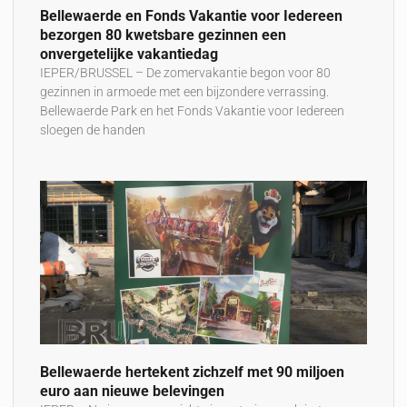
Bellewaerde en Fonds Vakantie voor Iedereen
bezorgen 80 kwetsbare gezinnen een
onvergetelijke vakantiedag
IEPER/BRUSSEL – De zomervakantie begon voor 80
gezinnen in armoede met een bijzondere verrassing.
Bellewaerde Park en het Fonds Vakantie voor Iedereen
sloegen de handen
Bellewaerde hertekent zichzelf met 90 miljoen
euro aan nieuwe belevingen