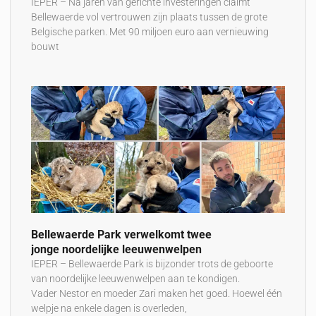
IEPER – Na jaren van gerichte investeringen claimt
Bellewaerde vol vertrouwen zijn plaats tussen de grote
Belgische parken. Met 90 miljoen euro aan vernieuwing
bouwt
Bellewaerde Park verwelkomt twee
jonge noordelijke leeuwenwelpen
IEPER – Bellewaerde Park is bijzonder trots de geboorte
van noordelijke leeuwenwelpen aan te kondigen.
Vader Nestor en moeder Zari maken het goed. Hoewel één
welpje na enkele dagen is overleden,