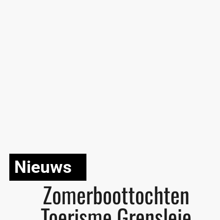
Nieuws
Zomerboottochten
Toerisme Grensleie