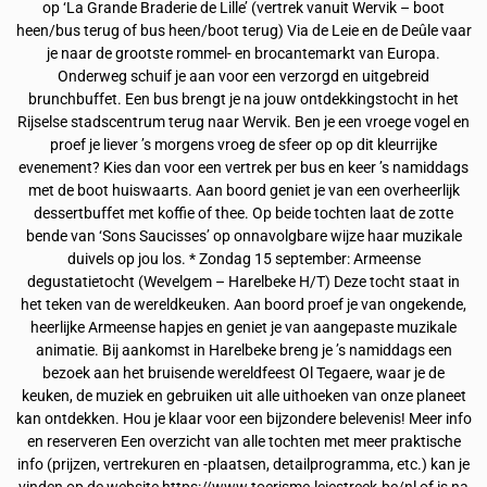
op ‘La Grande Braderie de Lille’ (vertrek vanuit Wervik – boot
heen/bus terug of bus heen/boot terug) Via de Leie en de Deûle vaar
je naar de grootste rommel- en brocantemarkt van Europa.
Onderweg schuif je aan voor een verzorgd en uitgebreid
brunchbuffet. Een bus brengt je na jouw ontdekkingstocht in het
Rijselse stadscentrum terug naar Wervik. Ben je een vroege vogel en
proef je liever ’s morgens vroeg de sfeer op op dit kleurrijke
evenement? Kies dan voor een vertrek per bus en keer ’s namiddags
met de boot huiswaarts. Aan boord geniet je van een overheerlijk
dessertbuffet met koffie of thee. Op beide tochten laat de zotte
bende van ‘Sons Saucisses’ op onnavolgbare wijze haar muzikale
duivels op jou los. * Zondag 15 september: Armeense
degustatietocht (Wevelgem – Harelbeke H/T) Deze tocht staat in
het teken van de wereldkeuken. Aan boord proef je van ongekende,
heerlijke Armeense hapjes en geniet je van aangepaste muzikale
animatie. Bij aankomst in Harelbeke breng je ’s namiddags een
bezoek aan het bruisende wereldfeest Ol Tegaere, waar je de
keuken, de muziek en gebruiken uit alle uithoeken van onze planeet
kan ontdekken. Hou je klaar voor een bijzondere belevenis! Meer info
en reserveren Een overzicht van alle tochten met meer praktische
info (prijzen, vertrekuren en -plaatsen, detailprogramma, etc.) kan je