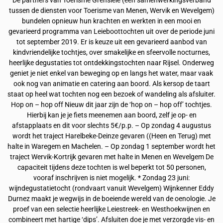
De partners van Toerisme Grensleie (een samenwerkingsverband
tussen de diensten voor Toerisme van Menen, Wervik en Wevelgem)
bundelen opnieuw hun krachten en werkten in een mooi en
gevarieerd programma van Leieboottochten uit over de periode juni
tot september 2019. Er is keuze uit een gevarieerd aanbod van
kindvriendelijke tochtjes, over smakelijke en sfeervolle nocturnes,
heerlijke degustaties tot ontdekkingstochten naar Rijsel. Onderweg
geniet je niet enkel van beweging op en langs het water, maar vaak
ook nog van animatie en catering aan boord. Als kersop de taart
staat op heel wat tochten nog een bezoek of wandeling als afsluiter.
Hop on – hop off Nieuw dit jaar zijn de ‘hop on – hop off’ tochtjes.
Hierbij kan je je fiets meenemen aan boord, zelf je op- en
afstapplaats en dit voor slechts 5€/p.p. – Op zondag 4 augustus
wordt het traject Harelbeke-Deinze gevaren ((Heen en Terug) met
halte in Waregem en Machelen. – Op zondag 1 september wordt het
traject Wervik-Kortrijk gevaren met halte in Menen en Wevelgem De
capaciteit tijdens deze tochten is wel beperkt tot 50 personen,
vooraf inschrijven is niet mogelijk. * Zondag 23 juni:
wijndegustatietocht (rondvaart vanuit Wevelgem) Wijnkenner Eddy
Durnez maakt je wegwijs in de boeiende wereld van de oenologie. Je
proef van een selectie heerlijke Leiestreek- en Westhoekwijnen en
combineert met hartige ‘dips’. Afsluiten doe je met verzorgde vis- en