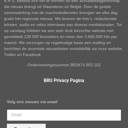
B.R.U. besloot zich om te vormen tot een actualiteitsagentschap
die nieuws brengt uit Vlaanderen en België. Door de goede
samenwerking met de overheidsdiensten brengen we elke dag
gratis het regionale nieuws. We leveren de foto’s, redactionele
teksten, audio en video interviews aan diverse mediakanalen. Tot
op vandaag hebben we een zeer druk bezochte website met
gemiddeld 139.000 bezoekers en meer dan 3.666.000 hits per
maand. We verzorgen op regelmatige basis een mailing en
berichten de recentste nieuwsfeiten onmiddellijk via onze website,
Twitter en Facebook
Ondernemingsnummer BE0474.902.102
BRU Privacy Pagina
Volg ons nieuws via email