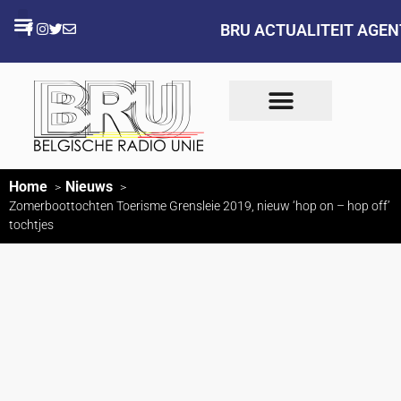
BRU ACTUALITEIT AGE
Home
Nieuws
Zomerboottochten Toerisme Grensleie 2019, nieuw ‘hop on – hop off’
tochtjes