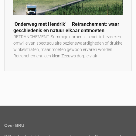
‘Onderweg met Hendrik’ – Retranchement: waar
geschiedenis en natuur elkaar ontmoeten
RETRANCHEMENT- Sommige dorpen zijn niet te bezoeken
omwille van spectaculaire bezienswaardigheden of drukke
winkelstraten, maar moeten gewoon ervaren worden.
Retranchement, een klein Zeeuws dorpje vlak
Over BRU