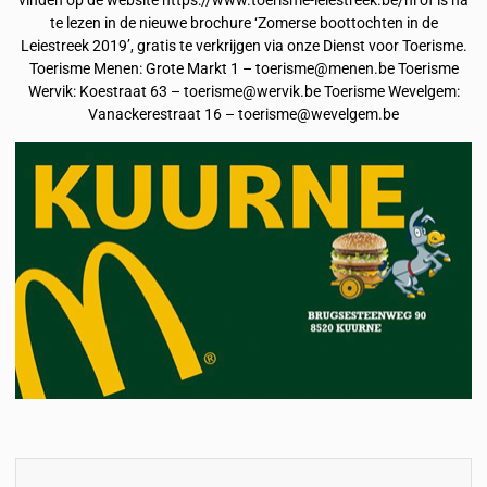
vinden op de website https://www.toerisme-leiestreek.be/nl of is na
te lezen in de nieuwe brochure ‘Zomerse boottochten in de
Leiestreek 2019’, gratis te verkrijgen via onze Dienst voor Toerisme.
Toerisme Menen: Grote Markt 1 – toerisme@menen.be Toerisme
Wervik: Koestraat 63 – toerisme@wervik.be Toerisme Wevelgem:
Vanackerestraat 16 – toerisme@wevelgem.be