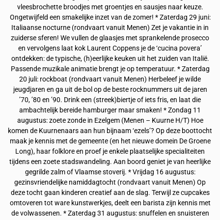
vleesbrochette broodjes met groentjes en sausjes naar keuze.
Ongetwijfeld een smakelijke inzet van de zomer! * Zaterdag 29 juni:
Italiaanse nocturne (rondvaart vanuit Menen) Zet je vakantie in in
zuiderse sferen! We vullen de glaasjes met sprankelende prosecco
en vervolgens laat kok Laurent Coppens je de ‘cucina povera’
ontdekken: de typische, (h)eerlijke keuken uit het zuiden van Italië.
Passende muzikale animatie brengt je op temperatuur. * Zaterdag
20 juli: rockboat (rondvaart vanuit Menen) Herbeleef je wilde
jeugdjaren en ga uit de bol op de beste rocknummers uit de jaren
’70, ’80 en ’90. Drink een (streek)biertje of iets fris, en laat die
ambachtelijk bereide hamburger maar smaken! * Zondag 11
augustus: zoete zonde in Ezelgem (Menen – Kuurne H/T) Hoe
komen de Kuurnenaars aan hun bijnaam ‘ezels’? Op deze boottocht
maak je kennis met de gemeente (en het nieuwe domein De Groene
Long), haar folklore en proef je enkele plaatselijke specialiteiten
tijdens een zoete stadswandeling. Aan boord geniet je van heerlijke
gegrilde zalm of Vlaamse stoverij. * Vrijdag 16 augustus:
gezinsvriendelijke namiddagtocht (rondvaart vanuit Menen) Op
deze tocht gaan kinderen creatief aan de slag. Terwijl ze cupcakes
omtoveren tot ware kunstwerkjes, deelt een barista zijn kennis met
de volwassenen. * Zaterdag 31 augustus: snuffelen en snuisteren