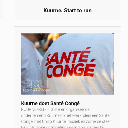
,
Kuurne
Start to run
Kuurne doet Santé Congé
KUURNE/RED. – Gisteren organiseerde
ondernemend Kuurne op het Marktplein een Santé
Congé, met Unizo Kuurne, muziek en zomerse sfeer.
Een informele ontmoetingsavond om samen te