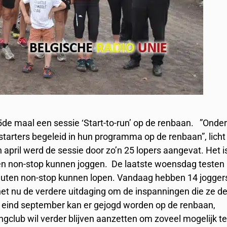
de maal een sessie ‘Start-to-run’ op de renbaan. ”Onde
tarters begeleid in hun programma op de renbaan”, licht
n april werd de sessie door zo’n 25 lopers aangevat. Het i
ten non-stop kunnen joggen. De laatste woensdag testen
minuten non-stop kunnen lopen. Vandaag hebben 14 jogger
 het nu de verdere uitdaging om de inspanningen die ze d
t eind september kan er gejogd worden op de renbaan,
gclub wil verder blijven aanzetten om zoveel mogelijk t