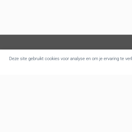
Over BRU
Deze site gebruikt cookies voor analyse en om je ervaring te ve
B.R.U. besloot zich om te vormen tot een actualiteitsagentschap
die nieuws brengt uit Vlaanderen en België. Door de goede
samenwerking met de overheidsdiensten brengen we elke dag
gratis het regionale nieuws. We leveren de foto’s, redactionele
teksten, audio en video interviews aan diverse mediakanalen. Tot
op vandaag hebben we een zeer druk bezochte website met
gemiddeld 139.000 bezoekers en meer dan 3.666.000 hits per
maand. We verzorgen op regelmatige basis een mailing en
berichten de recentste nieuwsfeiten onmiddellijk via onze website,
Twitter en Facebook