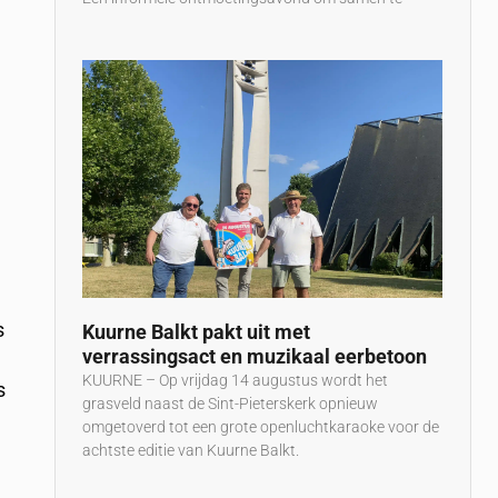
r
s
Kuurne Balkt pakt uit met
verrassingsact en muzikaal eerbetoon
KUURNE – Op vrijdag 14 augustus wordt het
s
grasveld naast de Sint-Pieterskerk opnieuw
e
omgetoverd tot een grote openluchtkaraoke voor de
achtste editie van Kuurne Balkt.
e