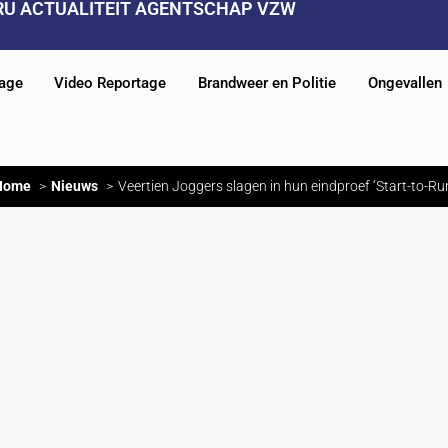
RU ACTUALITEIT AGENTSCHAP VZW
tage
Video Reportage
Brandweer en Politie
Ongevallen
Home
Nieuws
Veertien Joggers slagen in hun eindproef ‘Start-to-Ru