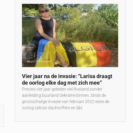
Vier jaar na de invasie: “Larisa draagt
de oorlog elke dag met zich mee”
Precies vier jaar geleden viel Rusland zonder
aanleiding buurland Oekraïne binnen. Sinds de
grootschalige invasie van februari 2022 eiste de
oorlog talloze slachtoffers en lijkt