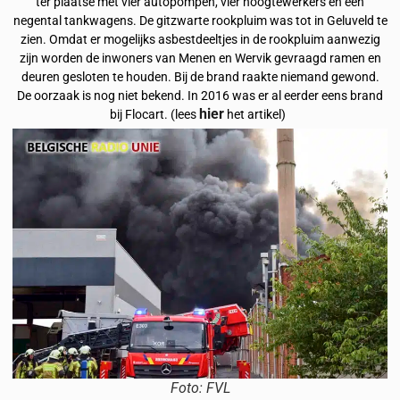
ter plaatse met vier autopompen, vier hoogtewerkers en een
negental tankwagens. De gitzwarte rookpluim was tot in Geluveld te
zien. Omdat er mogelijks asbestdeeltjes in de rookpluim aanwezig
zijn worden de inwoners van Menen en Wervik gevraagd ramen en
deuren gesloten te houden. Bij de brand raakte niemand gewond.
De oorzaak is nog niet bekend. In 2016 was er al eerder eens brand
hier
bij Flocart. (lees
het artikel)
Foto: FVL