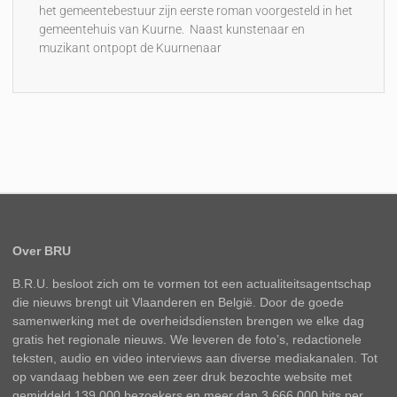
het gemeentebestuur zijn eerste roman voorgesteld in het
gemeentehuis van Kuurne. Naast kunstenaar en
muzikant ontpopt de Kuurnenaar
Over BRU
B.R.U. besloot zich om te vormen tot een actualiteitsagentschap
die nieuws brengt uit Vlaanderen en België. Door de goede
samenwerking met de overheidsdiensten brengen we elke dag
gratis het regionale nieuws. We leveren de foto’s, redactionele
teksten, audio en video interviews aan diverse mediakanalen. Tot
op vandaag hebben we een zeer druk bezochte website met
gemiddeld 139.000 bezoekers en meer dan 3.666.000 hits per