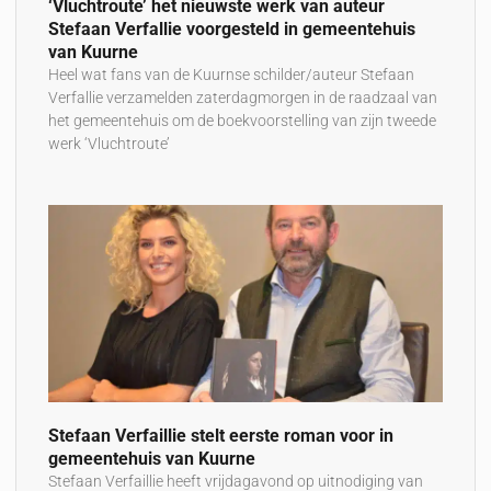
‘Vluchtroute’ het nieuwste werk van auteur
Stefaan Verfallie voorgesteld in gemeentehuis
van Kuurne
Heel wat fans van de Kuurnse schilder/auteur Stefaan
Verfallie verzamelden zaterdagmorgen in de raadzaal van
het gemeentehuis om de boekvoorstelling van zijn tweede
werk ‘Vluchtroute’
Stefaan Verfaillie stelt eerste roman voor in
gemeentehuis van Kuurne
Stefaan Verfaillie heeft vrijdagavond op uitnodiging van