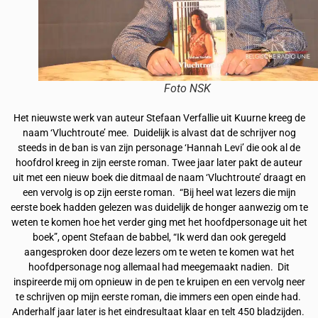
Foto NSK
Het nieuwste werk van auteur Stefaan Verfallie uit Kuurne kreeg de
naam ‘Vluchtroute’ mee. Duidelijk is alvast dat de schrijver nog
steeds in de ban is van zijn personage ‘Hannah Levi’ die ook al de
hoofdrol kreeg in zijn eerste roman. Twee jaar later pakt de auteur
uit met een nieuw boek die ditmaal de naam ‘Vluchtroute’ draagt en
een vervolg is op zijn eerste roman. “Bij heel wat lezers die mijn
eerste boek hadden gelezen was duidelijk de honger aanwezig om te
weten te komen hoe het verder ging met het hoofdpersonage uit het
boek”, opent Stefaan de babbel, “Ik werd dan ook geregeld
aangesproken door deze lezers om te weten te komen wat het
hoofdpersonage nog allemaal had meegemaakt nadien. Dit
inspireerde mij om opnieuw in de pen te kruipen en een vervolg neer
te schrijven op mijn eerste roman, die immers een open einde had.
Anderhalf jaar later is het eindresultaat klaar en telt 450 bladzijden.