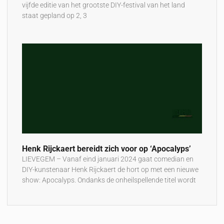
vijfde editie van het grootste DIY-festival van het land
staat gepland op 2, 3
Henk Rijckaert bereidt zich voor op ‘Apocalyps’
LIEVEGEM – Vanaf eind januari 2024 gaat comedian en
DIY-kunstenaar Henk Rijckaert de hort op met een nieuwe
show: Apocalyps. Ondanks de onheilspellende titel wordt