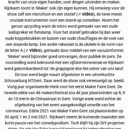
kracht van onze eigen handen, over dingen uitvinden en maken.
Rijckaert toont in ‘Maker’ ook zijn eigen kunnen. Hij ontwierp voor de
video
show zelf een microfoon en een statief (➚
), de twee meest
cruciale instrumenten voor een stand-up comedian. Noem het
gerust upcycling want de micro werd gemaakt van een oude
luidspreker en fietslamp. Voor het statief gebruikte hij dan weer
oude koppelstukken en buizen van oude chauffages en de voet van
een staande lamp. Een ander rekwisiet is de ukelele in de vorm van
video
de letter A (➚
), gemaakt door middel van een vacuümformer.
‘Maker’ werd bijzonder goed ontvangen, door publiek én pers. De
voorstelling werd bekroond met een vijfsterrenrecensie en Rijckaert
werd gebombardeerd tot ‘
de grappigste doe-het-zelver van ons land
‘.
De tour werd begin maart afgesloten in een uitverkochte
Schouwburg NTGent. Daar werd de show ook vereeuwigd op beeld.
Vorig jaar organiseerde Henk voor het eerst Maker Faire Gent. De
tweede editie van dit makersfestival zou dit jaar plaatsvinden op 8, 9
en 10 mei in de Chinastraat in Gent. Vorige week werd echter de
afgelasting van het event aangekondigd omwille van het
coronavirus. Editie 2021 van Maker Faire Gent zal plaatsvinden op
30 april, 1 en 2 mei 2021. Rijckaert neemt de komende maanden een
korte pauze van het comedypodium. Toch blijft hij zijn DIY-projecten