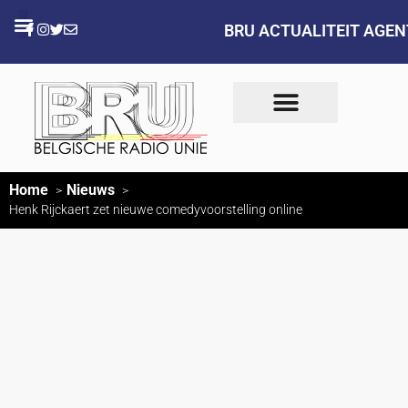
BRU ACTUALITEIT AGE
Home
Nieuws
Henk Rijckaert zet nieuwe comedyvoorstelling online