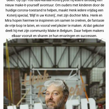
delen. Op zijn YouTube-kanaal Koterij post hij iedere dinsdag een
nieuw make-it-yourself avontuur. Om ouders met kinderen door de
huidige corona-toestand te helpen, maakt Henk iedere vrijdag een
Koterij special, ‘Blijf in uw Koterij’, met zijn dochter Mira. Henk en
Mira hopen hiermee te inspireren om samen te creëren, de fantasie
de vrije loop te laten, en vooral veel plezier te maken. Al dat gekoter
deelt hij met zijn community Make in Belgium. Daar helpen makers
elkaar vooruit en sharen ze hun ervaringen en successen.