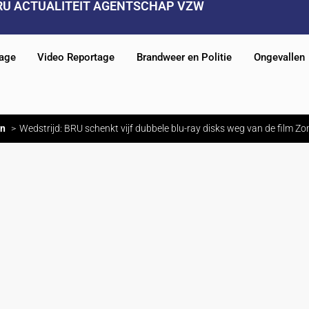
RU ACTUALITEIT AGENTSCHAP VZW
tage
Video Reportage
Brandweer en Politie
Ongevallen
en
Wedstrijd: BRU schenkt vijf dubbele blu-ray disks weg van de film Z