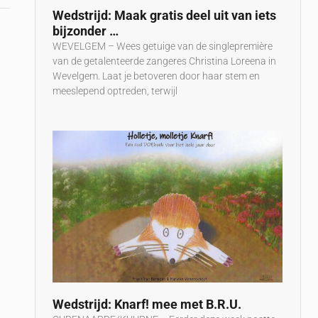
Wedstrijd: Maak gratis deel uit van iets
bijzonder …
WEVELGEM – Wees getuige van de singlepremière
van de getalenteerde zangeres Christina Loreena in
Wevelgem. Laat je betoveren door haar stem en
meeslepend optreden, terwijl
Wedstrijd: Knarf! mee met B.R.U.