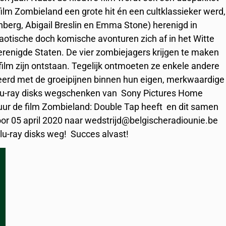
film Zombieland een grote hit én een cultklassieker werd,
berg, Abigail Breslin en Emma Stone) herenigd in
haotische doch komische avonturen zich af in het Witte
erenigde Staten. De vier zombiejagers krijgen te maken
film zijn ontstaan. Tegelijk ontmoeten ze enkele andere
erd met de groeipijnen binnen hun eigen, merkwaardige
 blu-ray disks wegschenken van Sony Pictures Home
uur de film Zombieland: Double Tap heeft en dit samen
or 05 april 2020 naar wedstrijd@belgischeradiounie.be
lu-ray disks weg! Succes alvast!