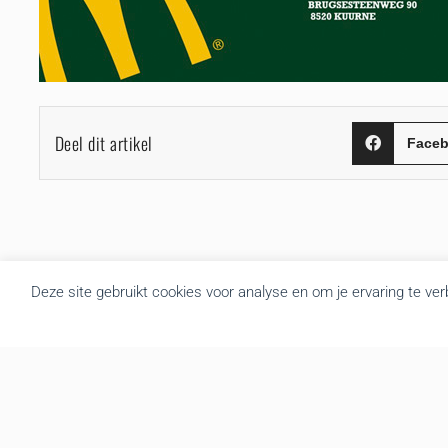
Deel dit artikel
Face
Deze site gebruikt cookies voor analyse en om je ervaring te ve
Over BRU
B.R.U. besloot zich om te vormen tot een actualiteitsagentschap