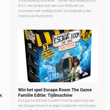
OUDENAARDE/KUURNE – Eerder deze week postte
B.R.U. een artikel over een cool DOEboek vol
avonturen met molletje Knarf. Dit Doeboek is een
creatie van illustratrice
Win het spel Escape Room The Game
Familie Editie: Tijdmachine
4K
Kun jij je hoofd koel houden? Voel de spanning van
een Escape Room in je eigen huiskamer met Escape