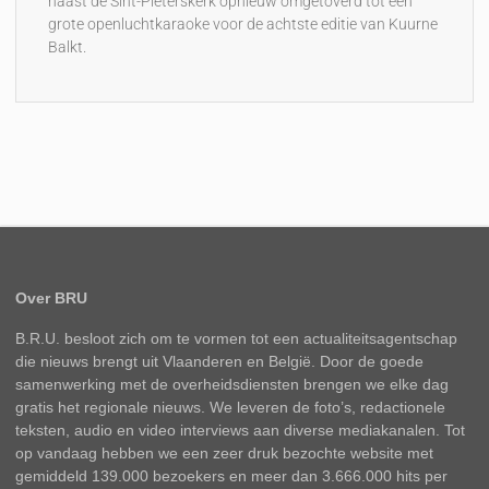
naast de Sint-Pieterskerk opnieuw omgetoverd tot een
grote openluchtkaraoke voor de achtste editie van Kuurne
Balkt.
Over BRU
B.R.U. besloot zich om te vormen tot een actualiteitsagentschap
die nieuws brengt uit Vlaanderen en België. Door de goede
samenwerking met de overheidsdiensten brengen we elke dag
gratis het regionale nieuws. We leveren de foto’s, redactionele
teksten, audio en video interviews aan diverse mediakanalen. Tot
op vandaag hebben we een zeer druk bezochte website met
gemiddeld 139.000 bezoekers en meer dan 3.666.000 hits per