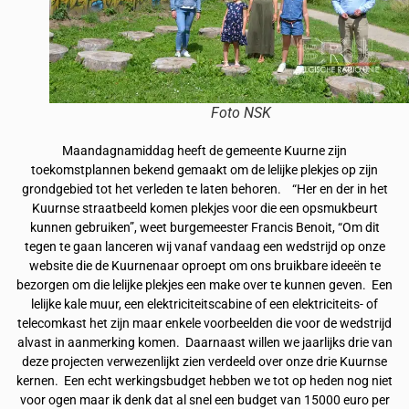
Foto NSK
Maandagnamiddag heeft de gemeente Kuurne zijn
toekomstplannen bekend gemaakt om de lelijke plekjes op zijn
grondgebied tot het verleden te laten behoren. “Her en der in het
Kuurnse straatbeeld komen plekjes voor die een opsmukbeurt
kunnen gebruiken”, weet burgemeester Francis Benoit, “Om dit
tegen te gaan lanceren wij vanaf vandaag een wedstrijd op onze
website die de Kuurnenaar oproept om ons bruikbare ideeën te
bezorgen om die lelijke plekjes een make over te kunnen geven. Een
lelijke kale muur, een elektriciteitscabine of een elektriciteits- of
telecomkast het zijn maar enkele voorbeelden die voor de wedstrijd
alvast in aanmerking komen. Daarnaast willen we jaarlijks drie van
deze projecten verwezenlijkt zien verdeeld over onze drie Kuurnse
kernen. Een echt werkingsbudget hebben we tot op heden nog niet
voor ogen maar ik denk dat al snel een budget van 15000 euro per