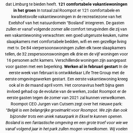
dat Limburg te bieden heeft.
121 comfortabele vakantiewoningen
in het groen
In totaal zal Roompot er 121 comfortabele en
kwaliteitsvolle vakantiewoningen in de recreatiezone van het
Exelshof van het natuurdomein “Bosland’ integreren. De gasten
zullen er vanaf volgende zomer alle comfort terugvinden die zij van
een vakantiewoning verwachten: een goed uitgeruste keuken, ruime
slaapkamers met comfortabele bedden, wifi en een gezellige living
met tv. De 84 vierpersoonswoningen zullen elk twee slaapkamers
tellen, de 32 zespersoonswoningen elk drie en de vijf woningen voor
16 personen acht kamers. Verschillende woningen zijn aangepast
voor gasten met een beperking.
Werken al in februari gestart
In de
eerste week van februari is ontwikkelaar Life Tree Group met de
eerste omgevingswerken gestart. Een eerste vakantiewoning kreeg
ook al in de maand april vorm. Het coronavirus heeft bijna geen
invloed gehad op de evolutie van de werken, zodat Roompot er de
eerste gasten tegen de zomer van 2021 zal kunnen verwelkomen.
Roompot CEO Jurgen van Cutsem zegt over het nieuwe park:
“
België is een belangrijke groeimarkt voor Roompot. We zijn dan ook
bijzonder trots een uniek natuurpark in Eksel te kunnen openen.
Bosland is een fantastische omgeving en een grote troef voor wie we
vanaf volgend jaar in het park zullen mogen verwelkomen. Wij voelen