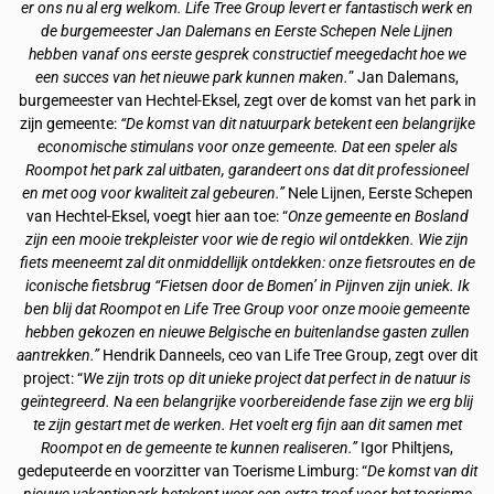
er ons nu al erg welkom. Life Tree Group levert er fantastisch werk en
de burgemeester Jan Dalemans en Eerste Schepen Nele Lijnen
hebben vanaf ons eerste gesprek constructief meegedacht hoe we
een succes van het nieuwe park kunnen maken.
” Jan Dalemans,
burgemeester van Hechtel-Eksel, zegt over de komst van het park in
zijn gemeente:
“De komst van dit natuurpark betekent een belangrijke
economische stimulans voor onze gemeente. Dat een speler als
Roompot het park zal uitbaten, garandeert ons dat dit professioneel
en met oog voor kwaliteit zal gebeuren.”
Nele Lijnen, Eerste Schepen
van Hechtel-Eksel, voegt hier aan toe: “
Onze gemeente en Bosland
zijn een mooie trekpleister voor wie de regio wil ontdekken. Wie zijn
fiets meeneemt zal dit onmiddellijk ontdekken: onze fietsroutes en de
iconische fietsbrug “Fietsen door de Bomen’ in Pijnven zijn uniek. Ik
ben blij dat Roompot en Life Tree Group voor onze mooie gemeente
hebben gekozen en nieuwe Belgische en buitenlandse gasten zullen
aantrekken.”
Hendrik Danneels, ceo van Life Tree Group, zegt over dit
project: “
We zijn trots op dit unieke project dat perfect in de natuur is
geïntegreerd. Na een belangrijke voorbereidende fase zijn we erg blij
te zijn gestart met de werken. Het voelt erg fijn aan dit samen met
Roompot en de gemeente te kunnen realiseren.”
Igor Philtjens,
gedeputeerde en voorzitter van Toerisme Limburg: “
De komst van dit