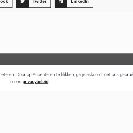
book
Twitter
LinkedIn
rbeteren. Door op Accepteren te klikken, ga je akkoord met ons gebrui
in ons
privacybeleid
.