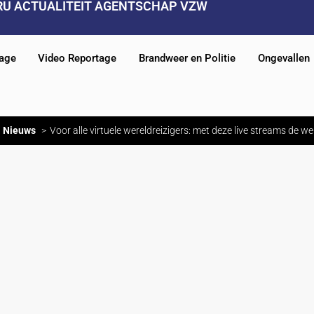
RU ACTUALITEIT AGENTSCHAP VZW
tage
Video Reportage
Brandweer en Politie
Ongevallen
Nieuws
Voor alle virtuele wereldreizigers: met deze live streams de w