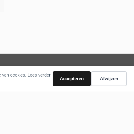
k van cookies. Lees verder
Accepteren
Afwijzen
Volg ons nieuws via email
Bevestigen