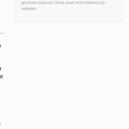
grootste stad van China staat erom bekend zijn
verleden
n
r
bt
n