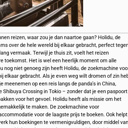
unnen reizen, waar zou je dan naartoe gaan? Holidu, de
ms over de hele wereld bij elkaar gebracht, perfect tege
nlang vermaak.
Terwijl je thuis zit, voelt het reizen
rre toekomst. Het is wel een heerlijk moment om alle
ou nog niet genoeg zijn heeft Holidu, de zoekmachine voo
ij elkaar gebracht. Als je even weg wilt dromen of zin he
 je meenemen op een reis langs de panda’s in China,
 Shibuya Crossing in Tokio – zonder dat je een paspoort
 pakken voor het gevoel.
Holidu heeft als missie om het
gemakkelijk te maken. De zoekmachine voor
e accommodatie voor de laagste prijs te boeken. Ook helpt
erk hun boekingen te vermenigvuldigen, door middel va