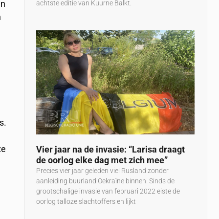
en
achtste editie van Kuurne Balkt.
n
s.
ze
Vier jaar na de invasie: “Larisa draagt
de oorlog elke dag met zich mee”
Precies vier jaar geleden viel Rusland zonder
aanleiding buurland Oekraïne binnen. Sinds de
grootschalige invasie van februari 2022 eiste de
oorlog talloze slachtoffers en lijkt