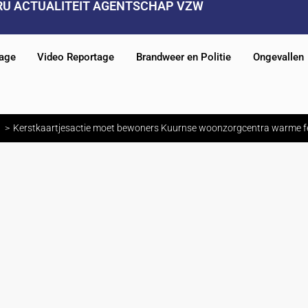
RU ACTUALITEIT AGENTSCHAP VZW
tage
Video Reportage
Brandweer en Politie
Ongevallen
Kerstkaartjesactie moet bewoners Kuurnse woonzorgcentra warme f