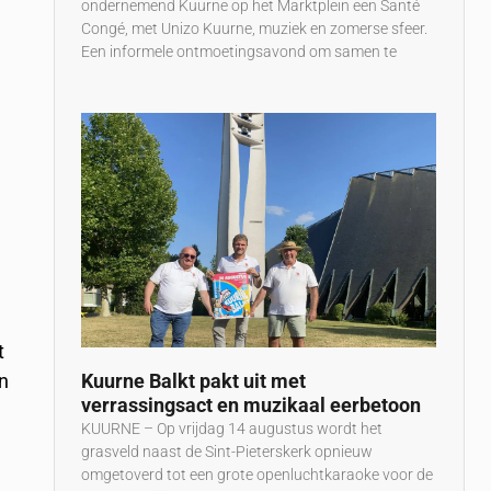
ondernemend Kuurne op het Marktplein een Santé
Congé, met Unizo Kuurne, muziek en zomerse sfeer.
Een informele ontmoetingsavond om samen te
t
Kuurne Balkt pakt uit met
en
verrassingsact en muzikaal eerbetoon
KUURNE – Op vrijdag 14 augustus wordt het
grasveld naast de Sint-Pieterskerk opnieuw
omgetoverd tot een grote openluchtkaraoke voor de