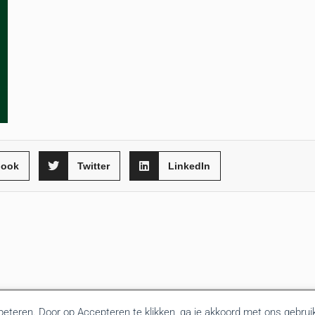
book
Twitter
LinkedIn
rbeteren. Door op Accepteren te klikken, ga je akkoord met ons gebrui