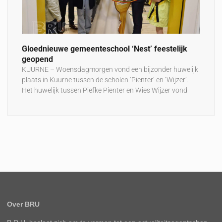
Gloednieuwe gemeenteschool ‘Nest’ feestelijk
geopend
KUURNE – Woensdagmorgen vond een bijzonder huwelijk
plaats in Kuurne tussen de scholen ‘Pienter’ en ‘Wijzer’.
Het huwelijk tussen Piefke Pienter en Wies Wijzer vond
Over BRU