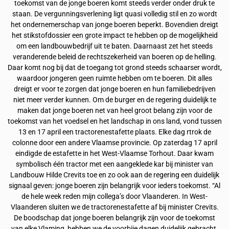
toekomst van de jonge boeren komt steeds verder onder druk te
staan. De vergunningsverlening ligt quasi volledig stil en zo wordt
het ondernemerschap van jonge boeren beperkt. Bovendien dreigt
het stikstofdossier een grote impact te hebben op de mogelijkheid
om een landbouwbedrijf uit te baten. Daarnaast zet het steeds
veranderende beleid de rechtszekerheid van boeren op de helling.
Daar komt nog bij dat de toegang tot grond steeds schaarser wordt,
waardoor jongeren geen ruimte hebben om te boeren. Dit alles
dreigt er voor te zorgen dat jonge boeren en hun familiebedrijven
niet meer verder kunnen. Om de burger en de regering duidelijk te
maken dat jonge boeren net van heel groot belang zijn voor de
toekomst van het voedsel en het landschap in ons land, vond tussen
13 en 17 april een tractorenestafette plaats. Elke dag rtrok de
colonne door een andere Vlaamse provincie. Op zaterdag 17 april
eindigde de estafette in het West-Vlaamse Torhout. Daar kwam
symbolisch één tractor met een aangeklede kar bij minister van
Landbouw Hilde Crevits toe en zo ook aan de regering een duidelijk
signaal geven: jonge boeren zijn belangrijk voor ieders toekomst. “Al
de hele week reden mijn collega’s door Vlaanderen. In West-
Vlaanderen sluiten we de tractorenestafette af bij minister Crevits.
De boodschap dat jonge boeren belangrijk zijn voor de toekomst
van elke Vlaming, hebben we de voorbije dagen duidelijk gebracht.